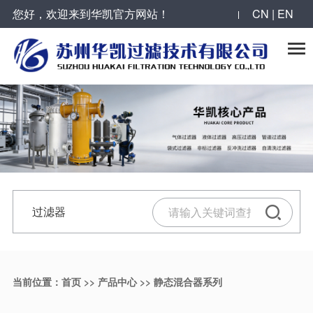
您好，欢迎来到华凯官方网站！
CN | EN
反冲洗过滤器系列
全自动自清洗过滤器系列
袋式过滤器系列
气体过滤器系列
合作案例
华凯动态

烛式过滤器
叠片式过滤器
抱箍型单袋式过滤器
大流量气体过滤器
工程案例
公司新闻
自清洗刷式过滤器
全自动Y型自清洗过滤器
单袋式过滤器
压缩空气过滤器
服务领域
最新动态
活性炭过滤器
大流量自清洗过滤器
顶入式单袋式过滤器
气体过滤器
合作伙伴
过滤器技术
微孔反冲洗精密过滤器
吸吮式自清洗过滤器
快速开关多袋式过滤器
过滤器
反冲洗过滤器
陶瓷膜错流过滤器
吸吮式多级自清洗过滤器
不锈钢滤筒
滤芯
精密过滤器
当前位置：
首页
>>
产品中心
>>
静态混合器系列
并联列管式反冲洗过滤器
自清洗过滤器
碳钢衬胶过滤器
气体过滤器