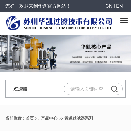
您好，欢迎来到华凯官方网站！
CN | EN
反冲洗过滤器系列
全自动自清洗过滤器系列
袋式过滤器系列
气体过滤器系列
合作案例
华凯动态

烛式过滤器
叠片式过滤器
抱箍型单袋式过滤器
大流量气体过滤器
工程案例
公司新闻
自清洗刷式过滤器
全自动Y型自清洗过滤器
单袋式过滤器
压缩空气过滤器
服务领域
最新动态
活性炭过滤器
大流量自清洗过滤器
顶入式单袋式过滤器
气体过滤器
合作伙伴
过滤器技术
微孔反冲洗精密过滤器
吸吮式自清洗过滤器
快速开关多袋式过滤器
过滤器
反冲洗过滤器
陶瓷膜错流过滤器
吸吮式多级自清洗过滤器
不锈钢滤筒
滤芯
精密过滤器
当前位置：
首页
>>
产品中心
>>
管道过滤器系列
并联列管式反冲洗过滤器
自清洗过滤器
碳钢衬胶过滤器
气体过滤器