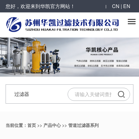
您好，欢迎来到华凯官方网站！
CN | EN
反冲洗过滤器系列
全自动自清洗过滤器系列
袋式过滤器系列
气体过滤器系列
合作案例
华凯动态

烛式过滤器
叠片式过滤器
抱箍型单袋式过滤器
大流量气体过滤器
工程案例
公司新闻
自清洗刷式过滤器
全自动Y型自清洗过滤器
单袋式过滤器
压缩空气过滤器
服务领域
最新动态
活性炭过滤器
大流量自清洗过滤器
顶入式单袋式过滤器
气体过滤器
合作伙伴
过滤器技术
微孔反冲洗精密过滤器
吸吮式自清洗过滤器
快速开关多袋式过滤器
过滤器
反冲洗过滤器
陶瓷膜错流过滤器
吸吮式多级自清洗过滤器
不锈钢滤筒
滤芯
精密过滤器
当前位置：
首页
>>
产品中心
>>
管道过滤器系列
并联列管式反冲洗过滤器
自清洗过滤器
碳钢衬胶过滤器
气体过滤器