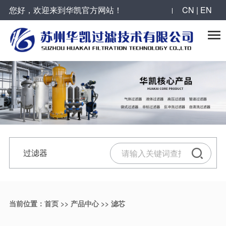
您好，欢迎来到华凯官方网站！
CN | EN
反冲洗过滤器系列
全自动自清洗过滤器系列
袋式过滤器系列
气体过滤器系列
合作案例
华凯动态

烛式过滤器
叠片式过滤器
抱箍型单袋式过滤器
大流量气体过滤器
工程案例
公司新闻
自清洗刷式过滤器
全自动Y型自清洗过滤器
单袋式过滤器
压缩空气过滤器
服务领域
最新动态
活性炭过滤器
大流量自清洗过滤器
顶入式单袋式过滤器
气体过滤器
合作伙伴
过滤器技术
微孔反冲洗精密过滤器
吸吮式自清洗过滤器
快速开关多袋式过滤器
过滤器
反冲洗过滤器
陶瓷膜错流过滤器
吸吮式多级自清洗过滤器
不锈钢滤筒
滤芯
精密过滤器
当前位置：
首页
>>
产品中心
>>
滤芯
并联列管式反冲洗过滤器
自清洗过滤器
碳钢衬胶过滤器
气体过滤器