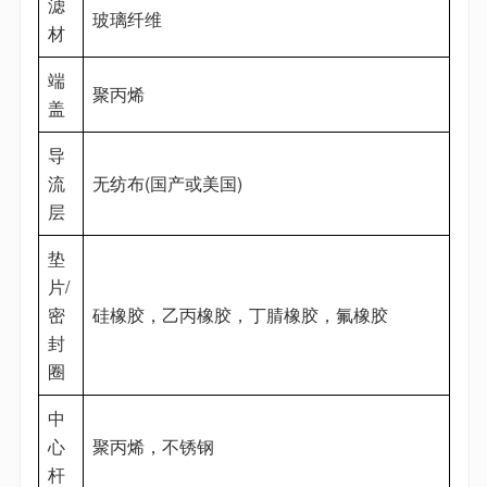
滤
玻璃纤维
材
端
聚丙烯
盖
导
流
无纺布(国产或美国)
层
垫
片/
密
硅橡胶，乙丙橡胶，丁腈橡胶，氟橡胶
封
圈
中
心
聚丙烯，不锈钢
杆