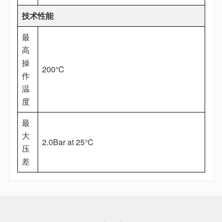
技术性能
最
高
操
200℃
作
温
度
最
大
2.0Bar at 25℃
压
差