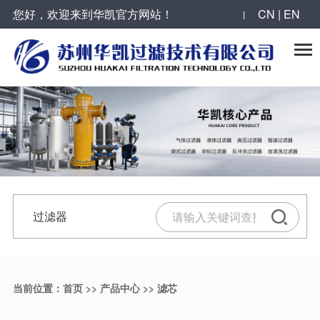
您好，欢迎来到华凯官方网站！
CN | EN
反冲洗过滤器系列
全自动自清洗过滤器系列
袋式过滤器系列
气体过滤器系列
合作案例
华凯动态

烛式过滤器
叠片式过滤器
抱箍型单袋式过滤器
大流量气体过滤器
工程案例
公司新闻
自清洗刷式过滤器
全自动Y型自清洗过滤器
单袋式过滤器
压缩空气过滤器
服务领域
最新动态
活性炭过滤器
大流量自清洗过滤器
顶入式单袋式过滤器
气体过滤器
合作伙伴
过滤器技术
微孔反冲洗精密过滤器
吸吮式自清洗过滤器
快速开关多袋式过滤器
过滤器
反冲洗过滤器
陶瓷膜错流过滤器
吸吮式多级自清洗过滤器
不锈钢滤筒
滤芯
精密过滤器
当前位置：
首页
>>
产品中心
>>
滤芯
并联列管式反冲洗过滤器
自清洗过滤器
碳钢衬胶过滤器
气体过滤器